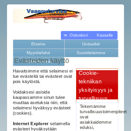
Ostoskori
Kassalle
Etusivu
Uutuudet
Myyntiehdot
Suosittelemme
Evästeiden käyttö
Kaikki tuotteet
Havaitsimme että selaimesi ei
Cookie-
tue evästeitä tai evästeet ovat
tekniikan
pois käytöstä.
yksityisyys ja
Voidaksesi asioida
kaupassamme sinun tulee
turvallisuus
muuttaa asetuksia niin, että
Tekemämme
selaimesi hyväksyy evästeet
turvallisuustoimenpiteet
(cookies).
ovat
asiakkaidemme
Internet Explorer
selaimella
eduksi,
evästeet hyväksytään