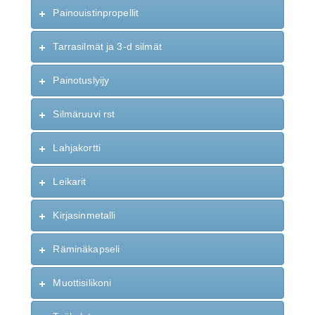
Painouistinpropellit
Tarrasilmät ja 3-d silmät
Painotuslyijy
Silmäruuvi rst
Lahjakortti
Leikarit
Kirjasinmetalli
Räminäkapseli
Muottisilikoni