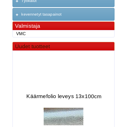
Työkalut
kevennetyt tasapainot
Valmistaja
VMC
Uudet tuotteet
Käärmefolio leveys 13x100cm