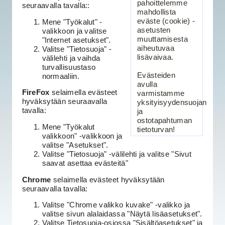
pahoittelemme
seuraavalla tavalla::
mahdollista
eväste (cookie) -
Mene "Työkalut" -
asetusten
valikkoon ja valitse
muuttamisesta
"Internet asetukset".
aiheutuvaa
Valitse "Tietosuoja" -
lisävaivaa.
välilehti ja vaihda
turvallisuustaso
Evästeiden
normaaliin.
avulla
FireFox
selaimella evästeet
varmistamme
hyväksytään seuraavalla
yksityisyydensuojan
tavalla:
ja
ostotapahtuman
Mene "Työkalut
tietoturvan!
valikkoon" -valikkoon ja
valitse "Asetukset".
Valitse "Tietosuoja" -välilehti ja valitse "Sivut
saavat asettaa evästeitä"
Chrome
selaimella evästeet hyväksytään
seuraavalla tavalla:
Valitse "Chrome valikko kuvake" -valikko ja
valitse sivun alalaidassa "Näytä lisäasetukset".
Valitse Tietosuoja-osiossa "Sisältöasetukset" ja