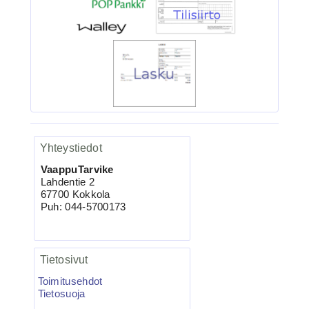
Ruostumaton suora ru...
VMC-7557 TI KAPTAIN 3X
Kolmihaarakoukku N.4 10kpl
Yhteystiedot
VaappuTarvike
Lahdentie 2
67700 Kokkola
Puh: 044-5700173
4.95€
VMC-7557 TI Kolmihaa...
Tietosivut
Toimitusehdot
Tietosuoja