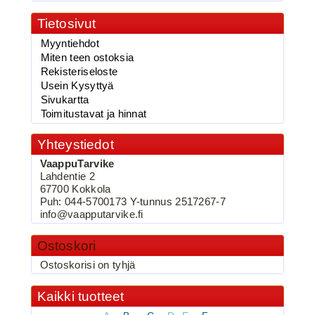
Tietosivut
Myyntiehdot
2.90€
Miten teen ostoksia
vaappufolio,Käärme...
Rekisteriseloste
Usein Kysyttyä
Sivukartta
Toimitustavat ja hinnat
BKK 6062-1X Black Nickel
Yhteystiedot
Kolmihaarakoukku N.2
VaappuTarvike
Lahdentie 2
67700 Kokkola
Puh: 044-5700173 Y-tunnus 2517267-7
info@vaapputarvike.fi
Ostoskori
Ostoskorisi on tyhjä
Kaikki tuotteet
3.90€
BKK 6062-1X Black Ni...