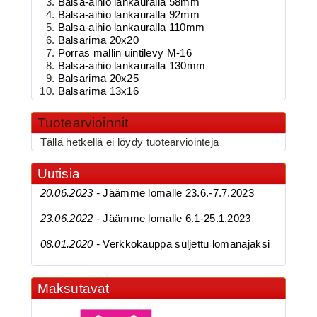
Balsa-aihio lankauralla 58mm
Kolmihaarakoukku N.4
Balsa-aihio lankauralla 92mm
Balsa-aihio lankauralla 110mm
Balsarima 20x20
Porras mallin uintilevy M-16
Balsa-aihio lankauralla 130mm
Balsarima 20x25
Balsarima 13x16
Tuotearvioinnit
Tällä hetkellä ei löydy tuotearviointeja
3.90€
BKK 6062-1X Black Ni...
Uutisia
20.06.2023 -
Jäämme lomalle 23.6.-7.7.2023
23.06.2022 -
Jäämme lomalle 6.1-25.1.2023
BKK 6062-1X Black Nickel
08.01.2020 -
Verkkokauppa suljettu lomanajaksi
Kolmihaarakoukku N.6
Maksutavat