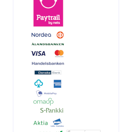
3.90€
BKK 6062-1X Black Ni...
Ruostumaton suora runkolanka
pehm. hehkutettu 0.8mm 35cm/30
4.90€