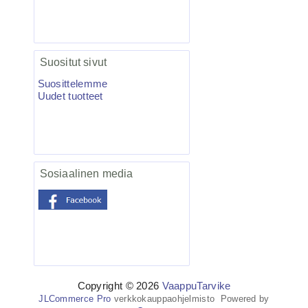
Salmo Hornet 5F vaappu blanco 5kpl
Suositut sivut
Suosittelemme
Uudet tuotteet
27.50€
Nyt on ottivaapun te...
Sosiaalinen media
BKK Spear-21 UVO Treble Fl.
Orange 6kpl
Copyright © 2026
VaappuTarvike
JLCommerce Pro
verkkokauppaohjelmisto Powered by