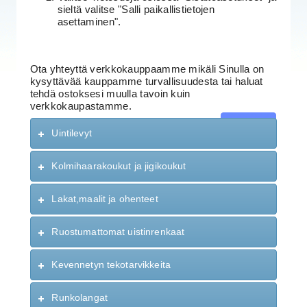
sieltä valitse "Salli paikallistietojen
asettaminen".
Ota yhteyttä verkkokauppaamme mikäli Sinulla on
kysyttävää kauppamme turvallisuudesta tai haluat
tehdä ostoksesi muulla tavoin kuin
verkkokaupastamme.
Jatka
Uintilevyt
Kolmihaarakoukut ja jigikoukut
Lakat,maalit ja ohenteet
Ruostumattomat uistinrenkaat
Kevennetyn tekotarvikkeita
Runkolangat