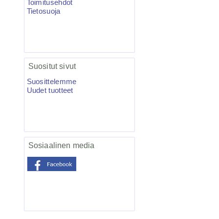
Toimitusehdot
Tietosuoja
Salmo Hornet 5F vaappu blanco 5kpl
Suositut sivut
Suosittelemme
Uudet tuotteet
27.50€
Nyt on ottivaapun te...
Sosiaalinen media
BKK Spear-21 UVO Treble Fl.
Orange 6kpl