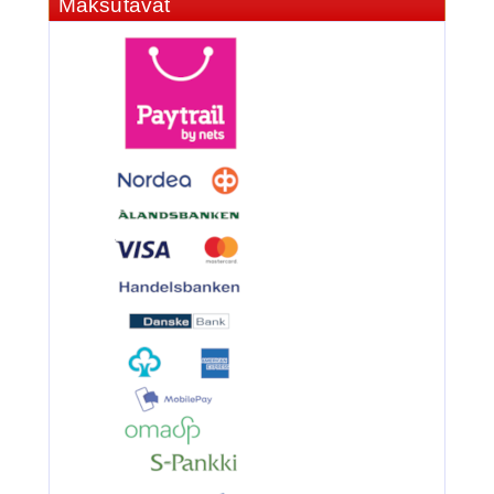
Maksutavat
3.90€
BKK 6062-1X Black Ni...
Ruostumaton suora runkolanka
pehm. hehkutettu 0.8mm 35cm/30