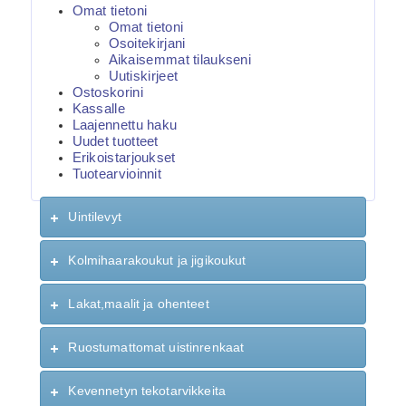
Omat tietoni
Omat tietoni
Osoitekirjani
Aikaisemmat tilaukseni
Uutiskirjeet
Ostoskorini
Kassalle
Laajennettu haku
Uudet tuotteet
Erikoistarjoukset
Tuotearvioinnit
Uintilevyt
Kolmihaarakoukut ja jigikoukut
Lakat,maalit ja ohenteet
Ruostumattomat uistinrenkaat
Kevennetyn tekotarvikkeita