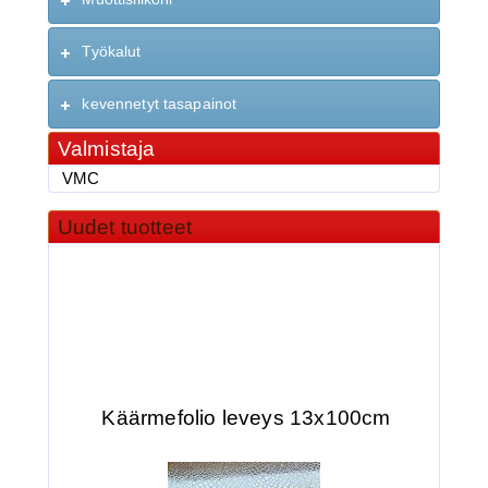
Työkalut
kevennetyt tasapainot
Valmistaja
VMC
Uudet tuotteet
Käärmefolio leveys 13x100cm