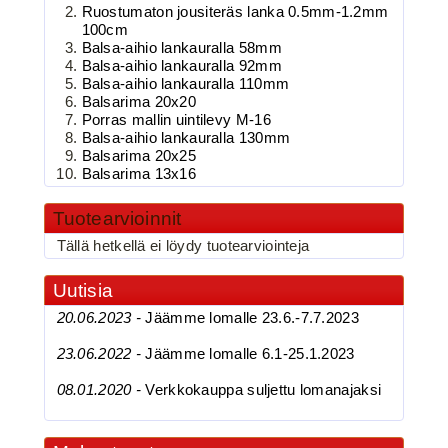
Ruostumaton jousiteräs lanka 0.5mm-1.2mm
BKK 6062-1X Black Nickel
100cm
Balsa-aihio lankauralla 58mm
Kolmihaarakoukku N.4
Balsa-aihio lankauralla 92mm
Balsa-aihio lankauralla 110mm
Balsarima 20x20
Porras mallin uintilevy M-16
Balsa-aihio lankauralla 130mm
Balsarima 20x25
Balsarima 13x16
Tuotearvioinnit
Tällä hetkellä ei löydy tuotearviointeja
3.90€
BKK 6062-1X Black Ni...
Uutisia
20.06.2023 -
Jäämme lomalle 23.6.-7.7.2023
23.06.2022 -
Jäämme lomalle 6.1-25.1.2023
BKK 6062-1X Black Nickel
08.01.2020 -
Verkkokauppa suljettu lomanajaksi
Kolmihaarakoukku N.6