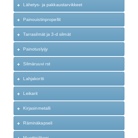
Lähetys- ja pakkaustarvikkeet
Painouistinpropellit
Tarrasilmät ja 3-d silmät
Painotuslyijy
Silmäruuvi rst
Lahjakortti
Leikarit
Kirjasinmetalli
Räminäkapseli
Muottisilikoni