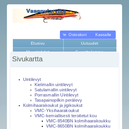
Ostoskori
Kassalle
Etusivu
Uutuudet
Myyntiehdot
Suosittelemme
Sivukartta
Kaikki tuotteet
Uintilevyt
Kielimallin uintilevyt
Satulamallin uintilevyt
Porrasmallin Uintilevyt
Tasapainopilkin perälevy
Kolmihaarakoukut ja jigikoukut
VMC-Yksihaarakoukut
VMC-kemiallisesti teroitetut kou
VMC-8540BN kolmihaarakoukku
VMC-8650BN kolmihaarakoukku