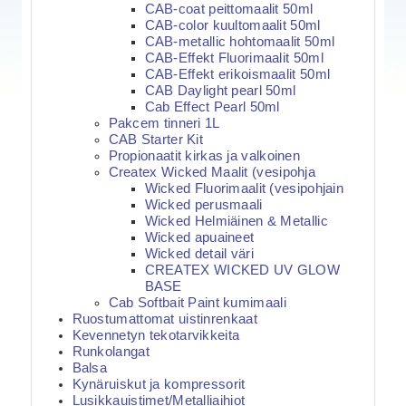
CAB-coat peittomaalit 50ml
CAB-color kuultomaalit 50ml
CAB-metallic hohtomaalit 50ml
CAB-Effekt Fluorimaalit 50ml
CAB-Effekt erikoismaalit 50ml
CAB Daylight pearl 50ml
Cab Effect Pearl 50ml
Pakcem tinneri 1L
CAB Starter Kit
Propionaatit kirkas ja valkoinen
Createx Wicked Maalit (vesipohja
Wicked Fluorimaalit (vesipohjain
Wicked perusmaali
Wicked Helmiäinen & Metallic
Wicked apuaineet
Wicked detail väri
CREATEX WICKED UV GLOW
BASE
Cab Softbait Paint kumimaali
Ruostumattomat uistinrenkaat
Kevennetyn tekotarvikkeita
Runkolangat
Balsa
Kynäruiskut ja kompressorit
Lusikkauistimet/Metalliaihiot