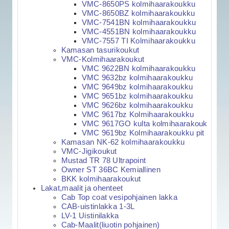
VMC-8650PS kolmihaarakoukku
VMC-8650BZ kolmihaarakoukku
VMC-7541BN kolmihaarakoukku
VMC-4551BN kolmihaarakoukku
VMC-7557 TI Kolmihaarakoukku
Kamasan tasurikoukut
VMC-Kolmihaarakoukut
VMC 9622BN kolmihaarakoukku
VMC 9632bz kolmihaarakoukku
VMC 9649bz kolmihaarakoukku
VMC 9651bz kolmihaarakoukku
VMC 9626bz kolmihaarakoukku
VMC 9617bz Kolmihaarakoukku
VMC 9617GO kulta kolmihaarakouk
VMC 9619bz Kolmihaarakoukku pit
Kamasan NK-62 kolmihaarakoukku
VMC-Jigikoukut
Mustad TR 78 Ultrapoint
Owner ST 36BC Kemiallinen
BKK kolmihaarakoukut
Lakat,maalit ja ohenteet
Cab Top coat vesipohjainen lakka
CAB-uistinlakka 1-3L
LV-1 Uistinilakka
Cab-Maalit(liuotin pohjainen)