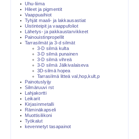
Uhu-liima
Hileet ja pigmentit
Vaappuaihiot
Tyhjät maali- ja lakkausastiat
Uistinteipit ja vaappufoliot
Lähetys- ja pakkaustarvikkeet
Painouistinpropellit
Tarrasilmät ja 3-d silmät
3-D silmä kulta
3-D silmä punainen
3-D silmä vihreä
3-D silmä Jälkivalaiseva
3D-silmä hopea
Tarrasilmä litteä val,hop,kult,p
Painotuslyijy
Silmäruuvi rst
Lahjakortti
Leikarit
Kirjasinmetalli
Räminäkapseli
Muottisilikoni
Työkalut
kevennetyt tasapainot