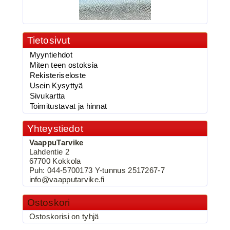
Tietosivut
Myyntiehdot
2.90€
Miten teen ostoksia
vaappufolio,Käärme...
Rekisteriseloste
Usein Kysyttyä
Sivukartta
Toimitustavat ja hinnat
BKK 6062-1X Black Nickel
Yhteystiedot
Kolmihaarakoukku N.2
VaappuTarvike
Lahdentie 2
67700 Kokkola
Puh: 044-5700173 Y-tunnus 2517267-7
info@vaapputarvike.fi
Ostoskori
Ostoskorisi on tyhjä