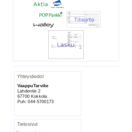
4.90€
Ruostumaton suora ru...
VMC-7557 TI KAPTAIN 3X
Kolmihaarakoukku N.4 10kpl
Yhteystiedot
VaappuTarvike
Lahdentie 2
67700 Kokkola
Puh: 044-5700173
4.95€
VMC-7557 TI Kolmihaa...
Tietosivut