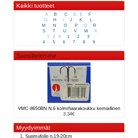
3.90€
Kaikki tuotteet
BKK 6062-1X Black Ni...
A
B
C
D
E
F
G
H
I
J
K
L
M
N
O
P
Q
R
S
T
U
V
W
X
Y
Z
0
1
2
3
BKK 6062-1X Black Nickel
4
5
6
7
8
9
Kolmihaarakoukku N.8
Suosittelemme
VMC-8650BN N.6 kolmihaarakoukku kemiallinen
3.90€
3.34€
BKK 6062-1X Black Ni...
Myydyimmät
Suomufolio n.19-20cm