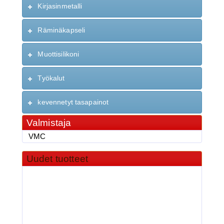
Kirjasinmetalli
Räminäkapseli
Muottisilikoni
Työkalut
kevennetyt tasapainot
Valmistaja
VMC
Uudet tuotteet