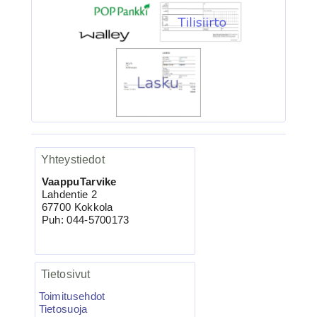
4.90€
Ruostumaton suora ru...
Yhteystiedot
VaappuTarvike
VMC-7557 TI KAPTAIN 3X
Lahdentie 2
Kolmihaarakoukku N.4 10kpl
67700 Kokkola
Puh: 044-5700173
Tietosivut
Toimitusehdot
Tietosuoja