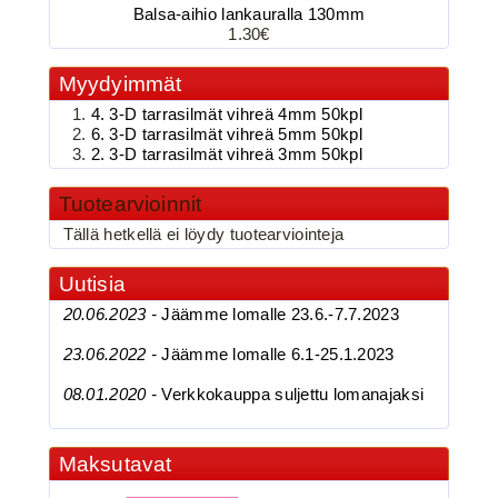
Balsa-aihio lankauralla 130mm
3.90€
1.30€
BKK 6062-1X Black Ni...
Myydyimmät
4. 3-D tarrasilmät vihreä 4mm 50kpl
6. 3-D tarrasilmät vihreä 5mm 50kpl
BKK 6062-1X Black Nickel
2. 3-D tarrasilmät vihreä 3mm 50kpl
Kolmihaarakoukku N.4
Tuotearvioinnit
Tällä hetkellä ei löydy tuotearviointeja
Uutisia
20.06.2023 -
Jäämme lomalle 23.6.-7.7.2023
23.06.2022 -
Jäämme lomalle 6.1-25.1.2023
08.01.2020 -
Verkkokauppa suljettu lomanajaksi
3.90€
BKK 6062-1X Black Ni...
Maksutavat