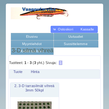
Ostoskori
Kassalle
Etusivu
Uutuudet
Myyntiehdot
Suosittelemme
3-D silmä vihreä
Kaikki tuotteet
Tuotteet:
1
-
3
(
3
yht.)
Sivuja:
1
Tuote
Hinta
2. 3-D tarrasilmät vihreä
3mm 50kpl