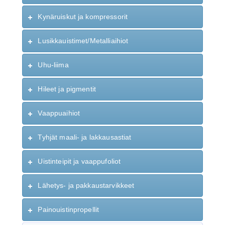
Kynäruiskut ja kompressorit
Lusikkauistimet/Metalliaihiot
Uhu-liima
Hileet ja pigmentit
Vaappuaihiot
Tyhjät maali- ja lakkausastiat
Uistinteipit ja vaappufoliot
Lähetys- ja pakkaustarvikkeet
Painouistinpropellit