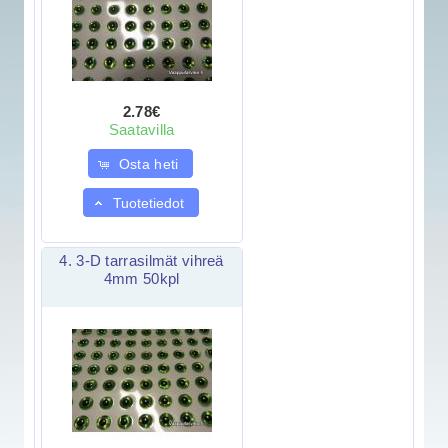
2.78€
Saatavilla
Osta heti
Tuotetiedot
4. 3-D tarrasilmät vihreä
4mm 50kpl