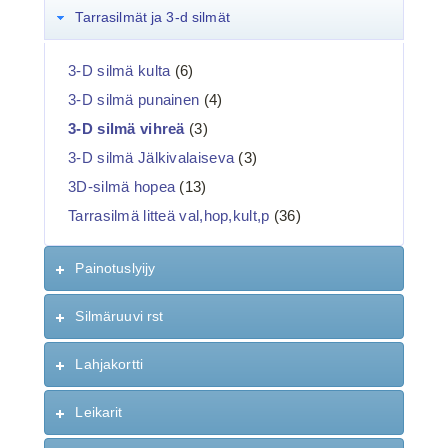
Tarrasilmät ja 3-d silmät
3-D silmä kulta
(6)
3-D silmä punainen
(4)
3-D silmä vihreä
(3)
3-D silmä Jälkivalaiseva
(3)
3D-silmä hopea
(13)
Tarrasilmä litteä val,hop,kult,p
(36)
Painotuslyijy
Silmäruuvi rst
Lahjakortti
Leikarit