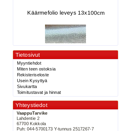
Käärmefolio leveys 13x100cm
Tietosivut
Myyntiehdot
2.90€
Miten teen ostoksia
vaappufolio,Käärme...
Rekisteriseloste
Usein Kysyttyä
Sivukartta
Toimitustavat ja hinnat
BKK 6062-1X Black Nickel
Yhteystiedot
Kolmihaarakoukku N.2
VaappuTarvike
Lahdentie 2
67700 Kokkola
Puh: 044-5700173 Y-tunnus 2517267-7