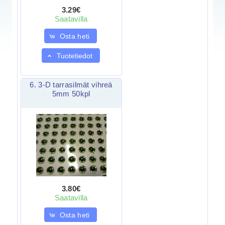
3.29€
Saatavilla
Osta heti
Tuotetiedot
6. 3-D tarrasilmät vihreä
5mm 50kpl
3.80€
Saatavilla
Osta heti