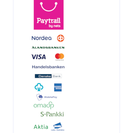
BKK 6062-1X Black Nickel
Kolmihaarakoukku N.6
3.90€
BKK 6062-1X Black Ni...
Ruostumaton suora runkolanka
pehm. hehkutettu 0.8mm 35cm/30