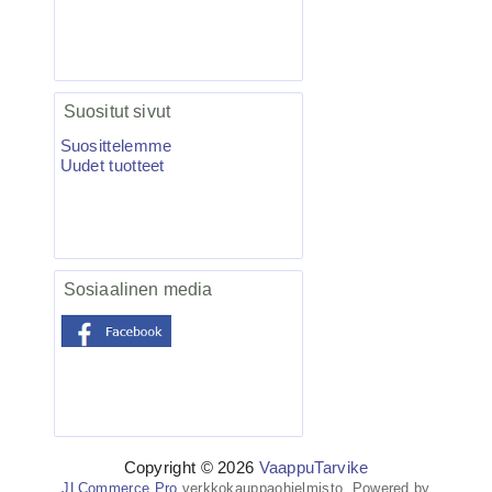
4.95€
VMC-7557 TI Kolmihaa...
Suositut sivut
Suosittelemme
Uudet tuotteet
Salmo Hornet 5F vaappu blanco 5kpl
Sosiaalinen media
27.50€
Nyt on ottivaapun te...
Copyright © 2026
VaappuTarvike
JLCommerce Pro
verkkokauppaohjelmisto Powered by