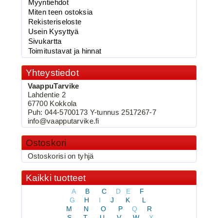
Myyntiehdot
2.90€
Miten teen ostoksia
vaappufolio,Käärme...
Rekisteriseloste
Usein Kysyttyä
Sivukartta
Toimitustavat ja hinnat
BKK 6062-1X Black Nickel
Yhteystiedot
Kolmihaarakoukku N.2
VaappuTarvike
Lahdentie 2
67700 Kokkola
Puh: 044-5700173 Y-tunnus 2517267-7
info@vaapputarvike.fi
Ostoskori
Ostoskorisi on tyhjä
Kaikki tuotteet
3.90€
BKK 6062-1X Black Ni...
A
B
C
D
E
F
G
H
I
J
K
L
M
N
O
P
Q
R
S
T
U
V
W
X