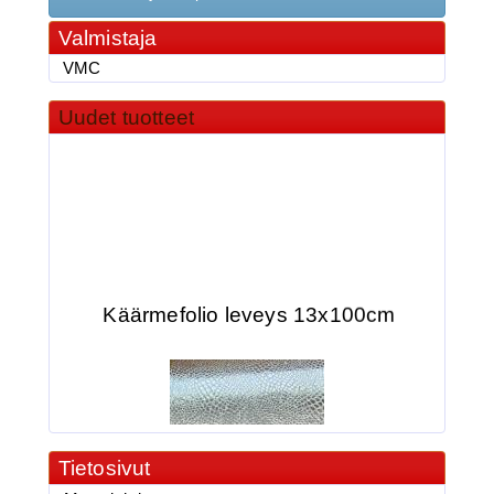
Valmistaja
VMC
Uudet tuotteet
Käärmefolio leveys 13x100cm
Tietosivut