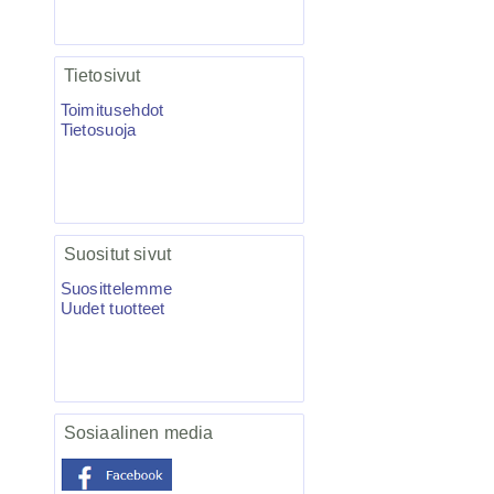
VMC-7557 TI KAPTAIN 3X
Tietosivut
Kolmihaarakoukku N.4 10kpl
Toimitusehdot
Tietosuoja
Suositut sivut
Suosittelemme
Uudet tuotteet
4.95€
VMC-7557 TI Kolmihaa...
Sosiaalinen media
Salmo Hornet 5F vaappu blanco 5kpl