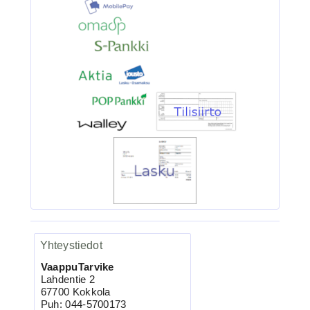
3.90€
BKK 6062-1X Black Ni...
Ruostumaton suora runkolanka
pehm. hehkutettu 0.8mm 35cm/30
Yhteystiedot
VaappuTarvike
4.90€
Lahdentie 2
Ruostumaton suora ru...
67700 Kokkola
Puh: 044-5700173