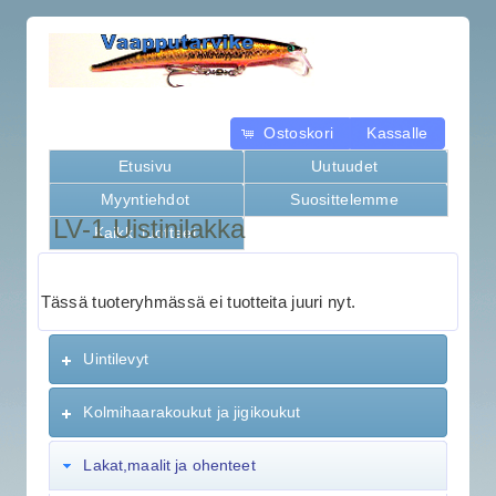
Ostoskori
Kassalle
Etusivu
Uutuudet
Myyntiehdot
Suosittelemme
LV-1 Uistinilakka
Kaikki tuotteet
Tässä tuoteryhmässä ei tuotteita juuri nyt.
Uintilevyt
Kolmihaarakoukut ja jigikoukut
Lakat,maalit ja ohenteet