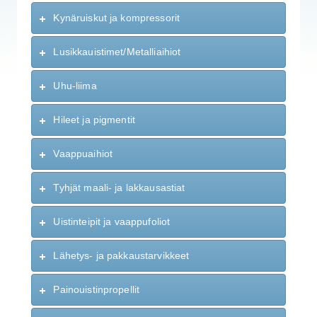
Kynäruiskut ja kompressorit
Lusikkauistimet/Metalliaihiot
Uhu-liima
Hileet ja pigmentit
Vaappuaihiot
Tyhjät maali- ja lakkausastiat
Uistinteipit ja vaappufoliot
Lähetys- ja pakkaustarvikkeet
Painouistinpropellit