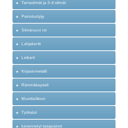
Tarrasilmät ja 3-d silmät
Painotuslyijy
Silmäruuvi rst
Lahjakortti
Leikarit
Kirjasinmetalli
Räminäkapseli
Muottisilikoni
Työkalut
kevennetyt tasapainot