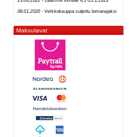
23.06.2022 -
Jäämme lomalle 6.1-25.1.2023
08.01.2020 -
Verkkokauppa suljettu lomanajaksi
Maksutavat
3.90€
BKK 6062-1X Black Ni...
BKK 6062-1X Black Nickel
Kolmihaarakoukku N.6