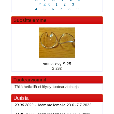
Y
Z
0
1
2
3
BKK 6062-1X Black Nickel
4
5
6
7
8
9
Kolmihaarakoukku N.8
Suosittelemme
satula levy S-25
3.90€
2.23€
BKK 6062-1X Black Ni...
Tuotearvioinnit
Tällä hetkellä ei löydy tuotearviointeja
BKK 6062-1X Black Nickel
Uutisia
Kolmihaarakoukku N.4
20.06.2023 -
Jäämme lomalle 23.6.-7.7.2023