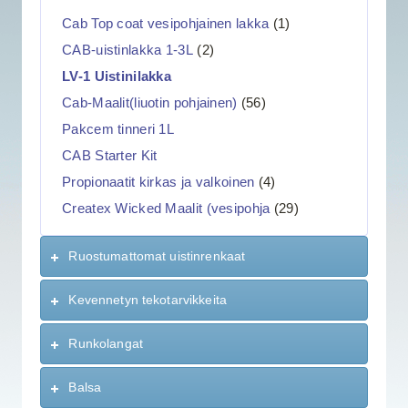
Cab Top coat vesipohjainen lakka
(1)
CAB-uistinlakka 1-3L
(2)
LV-1 Uistinilakka
Cab-Maalit(liuotin pohjainen)
(56)
Pakcem tinneri 1L
CAB Starter Kit
Propionaatit kirkas ja valkoinen
(4)
Createx Wicked Maalit (vesipohja
(29)
Ruostumattomat uistinrenkaat
Kevennetyn tekotarvikkeita
Runkolangat
Balsa