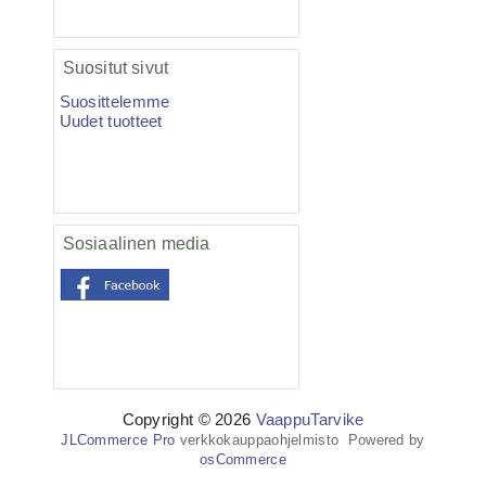
4.95€
VMC-7557 TI Kolmihaa...
Suositut sivut
Suosittelemme
Uudet tuotteet
Salmo Hornet 5F vaappu blanco 5kpl
Sosiaalinen media
27.50€
Nyt on ottivaapun te...
Copyright © 2026
VaappuTarvike
JLCommerce Pro
verkkokauppaohjelmisto Powered by
osCommerce