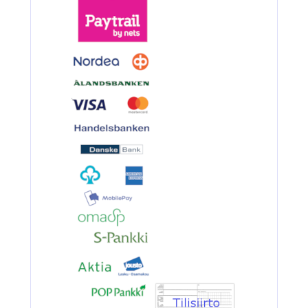
BKK 6062-1X Black Nickel
Kolmihaarakoukku N.6
3.90€
BKK 6062-1X Black Ni...
Ruostumaton suora runkolanka
pehm. hehkutettu 0.8mm 35cm/30