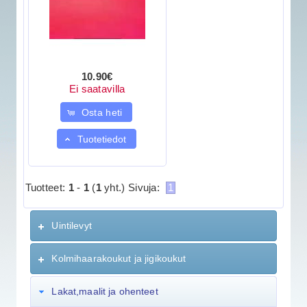
10.90€
Ei saatavilla
Osta heti
Tuotetiedot
Tuotteet:
1
-
1
(
1
yht.)
Sivuja:
1
Uintilevyt
Kolmihaarakoukut ja jigikoukut
Lakat,maalit ja ohenteet