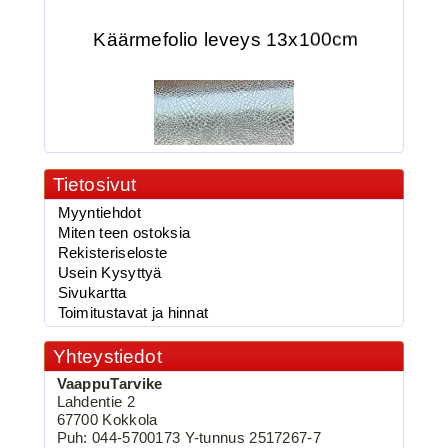
Käärmefolio leveys 13x100cm
Tietosivut
Myyntiehdot
2.90€
Miten teen ostoksia
vaappufolio,Käärme...
Rekisteriseloste
Usein Kysyttyä
Sivukartta
Toimitustavat ja hinnat
BKK 6062-1X Black Nickel
Yhteystiedot
Kolmihaarakoukku N.2
VaappuTarvike
Lahdentie 2
67700 Kokkola
Puh: 044-5700173 Y-tunnus 2517267-7