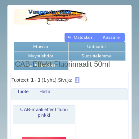
Ostoskori
Kassalle
Etusivu
Uutuudet
Myyntiehdot
Suosittelemme
CAB-Effekt Fluorimaalit 50ml
Kaikki tuotteet
Tuotteet:
1
-
1
(
1
yht.)
Sivuja:
1
Tuote
Hinta
CAB-maali effect fluori
pinkki