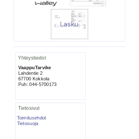
4.90€
Ruostumaton suora ru...
Yhteystiedot
VaappuTarvike
Lahdentie 2
67700 Kokkola
VMC-7557 TI KAPTAIN 3X
Puh: 044-5700173
Kolmihaarakoukku N.4 10kpl
Tietosivut
Toimitusehdot
Tietosuoja