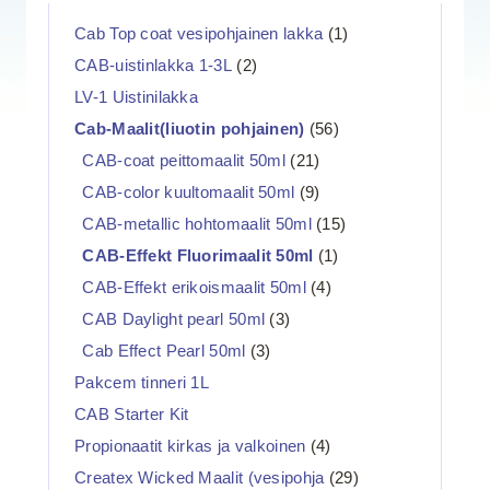
Cab Top coat vesipohjainen lakka
(1)
CAB-uistinlakka 1-3L
(2)
LV-1 Uistinilakka
Cab-Maalit(liuotin pohjainen)
(56)
CAB-coat peittomaalit 50ml
(21)
CAB-color kuultomaalit 50ml
(9)
CAB-metallic hohtomaalit 50ml
(15)
CAB-Effekt Fluorimaalit 50ml
(1)
CAB-Effekt erikoismaalit 50ml
(4)
CAB Daylight pearl 50ml
(3)
Cab Effect Pearl 50ml
(3)
Pakcem tinneri 1L
CAB Starter Kit
Propionaatit kirkas ja valkoinen
(4)
Createx Wicked Maalit (vesipohja
(29)