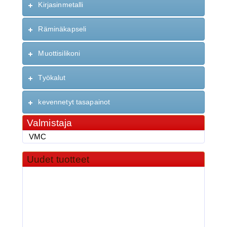
Kirjasinmetalli
Räminäkapseli
Muottisilikoni
Työkalut
kevennetyt tasapainot
Valmistaja
VMC
Uudet tuotteet