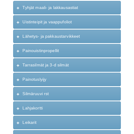
Tyhjät maali- ja lakkausastiat
Uistinteipit ja vaappufoliot
Lähetys- ja pakkaustarvikkeet
Painouistinpropellit
Tarrasilmät ja 3-d silmät
Painotuslyijy
Silmäruuvi rst
Lahjakortti
Leikarit