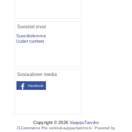
Salmo Hornet 5F vaappu blanco 5kpl
Suositut sivut
Suosittelemme
Uudet tuotteet
27.50€
Nyt on ottivaapun te...
Sosiaalinen media
BKK Spear-21 UVO Treble Fl.
Orange 6kpl
Copyright © 2026
VaappuTarvike
JLCommerce Pro
verkkokauppaohjelmisto Powered by