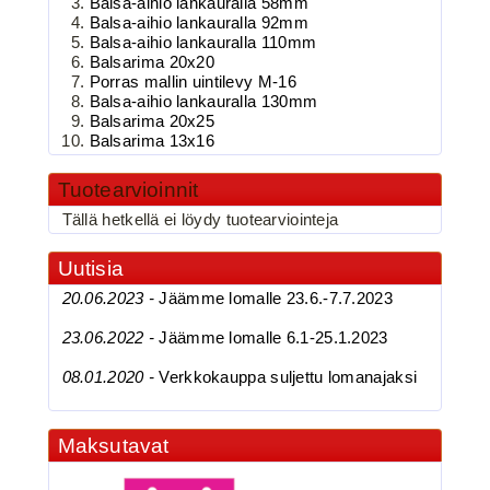
Balsa-aihio lankauralla 58mm
Kolmihaarakoukku N.4
Balsa-aihio lankauralla 92mm
Balsa-aihio lankauralla 110mm
Balsarima 20x20
Porras mallin uintilevy M-16
Balsa-aihio lankauralla 130mm
Balsarima 20x25
Balsarima 13x16
Tuotearvioinnit
Tällä hetkellä ei löydy tuotearviointeja
3.90€
BKK 6062-1X Black Ni...
Uutisia
20.06.2023 -
Jäämme lomalle 23.6.-7.7.2023
23.06.2022 -
Jäämme lomalle 6.1-25.1.2023
BKK 6062-1X Black Nickel
08.01.2020 -
Verkkokauppa suljettu lomanajaksi
Kolmihaarakoukku N.6
Maksutavat