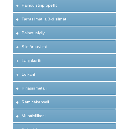
Painouistinpropellit
Tarrasilmät ja 3-d silmät
Painotuslyijy
Silmäruuvi rst
Lahjakortti
Leikarit
Kirjasinmetalli
Räminäkapseli
Muottisilikoni