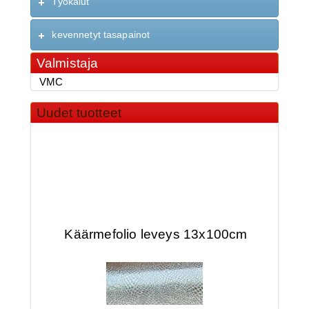
Työkalut
kevennetyt tasapainot
Valmistaja
VMC
Uudet tuotteet
Käärmefolio leveys 13x100cm