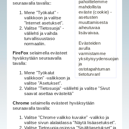
pahoittelemme
seuraavalla tavalla::
mahdollista
eväste (cookie) -
Mene "Työkalut" -
asetusten
valikkoon ja valitse
muuttamisesta
"Internet asetukset".
aiheutuvaa
Valitse "Tietosuoja" -
lisävaivaa.
välilehti ja vaihda
turvallisuustaso
Evästeiden
normaaliin.
avulla
FireFox
selaimella evästeet
varmistamme
hyväksytään seuraavalla
yksityisyydensuojan
tavalla:
ja
ostotapahtuman
Mene "Työkalut
tietoturvan!
valikkoon" -valikkoon ja
valitse "Asetukset".
Valitse "Tietosuoja" -välilehti ja valitse "Sivut
saavat asettaa evästeitä"
Chrome
selaimella evästeet hyväksytään
seuraavalla tavalla:
Valitse "Chrome valikko kuvake" -valikko ja
valitse sivun alalaidassa "Näytä lisäasetukset".
Valitse Tietosuoja-osiossa "Sisältöasetukset" ja