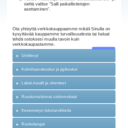
sieltä valitse "Salli paikallistietojen
asettaminen".
Ota yhteyttä verkkokauppaamme mikäli Sinulla on
kysyttävää kauppamme turvallisuudesta tai haluat
tehdä ostoksesi muulla tavoin kuin
verkkokaupastamme.
Jatka
Uintilevyt
Kolmihaarakoukut ja jigikoukut
Lakat,maalit ja ohenteet
Ruostumattomat uistinrenkaat
Kevennetyn tekotarvikkeita
Runkolangat