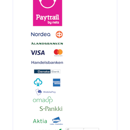
3.90€
BKK 6062-1X Black Ni...
Ruostumaton suora runkolanka
pehm. hehkutettu 0.8mm 35cm/30
4.90€