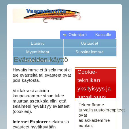
Ostoskori
Kassalle
Etusivu
Uutuudet
Myyntiehdot
Suosittelemme
Evästeiden käyttö
Kaikki tuotteet
Havaitsimme että selaimesi ei
Cookie-
tue evästeitä tai evästeet ovat
tekniikan
pois käytöstä.
yksityisyys ja
Voidaksesi asioida
kaupassamme sinun tulee
turvallisuus
muuttaa asetuksia niin, että
Tekemämme
selaimesi hyväksyy evästeet
turvallisuustoimenpiteet
(cookies).
ovat
asiakkaidemme
Internet Explorer
selaimella
eduksi,
evästeet hyväksytään