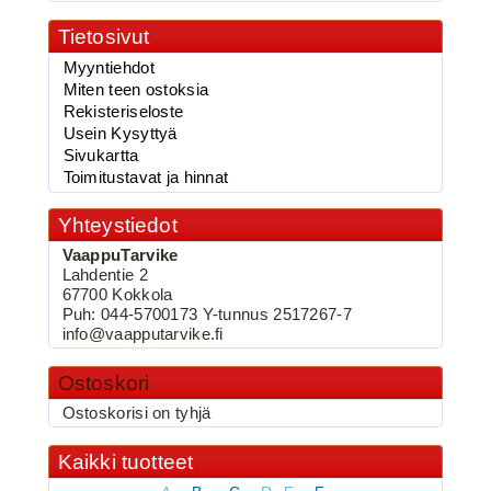
Tietosivut
Myyntiehdot
2.90€
Miten teen ostoksia
vaappufolio,Käärme...
Rekisteriseloste
Usein Kysyttyä
Sivukartta
Toimitustavat ja hinnat
BKK 6062-1X Black Nickel
Yhteystiedot
Kolmihaarakoukku N.2
VaappuTarvike
Lahdentie 2
67700 Kokkola
Puh: 044-5700173 Y-tunnus 2517267-7
info@vaapputarvike.fi
Ostoskori
Ostoskorisi on tyhjä
Kaikki tuotteet
3.90€
BKK 6062-1X Black Ni...