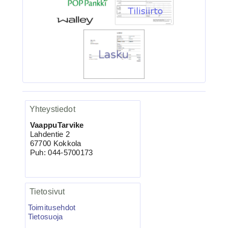
Ruostumaton suora ru...
VMC-7557 TI KAPTAIN 3X
Kolmihaarakoukku N.4 10kpl
Yhteystiedot
VaappuTarvike
Lahdentie 2
67700 Kokkola
Puh: 044-5700173
4.95€
VMC-7557 TI Kolmihaa...
Tietosivut
Toimitusehdot
Tietosuoja