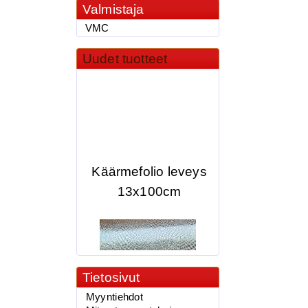
Valmistaja
VMC
Uudet tuotteet
Käärmefolio leveys
13x100cm
Tietosivut
Myyntiehdot