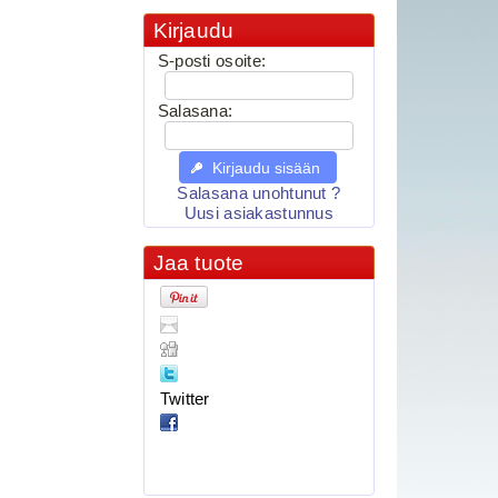
Kirjaudu
S-posti osoite:
Salasana:
Kirjaudu sisään
Salasana unohtunut ?
Uusi asiakastunnus
Jaa tuote
Twitter