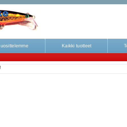
uosittelemme
Kaikki tuotteet
T
!