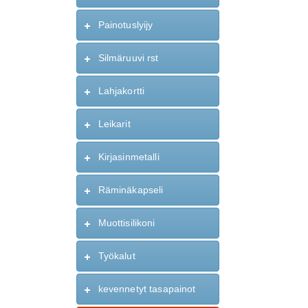
Painotuslyijy
Silmäruuvi rst
Lahjakortti
Leikarit
Kirjasinmetalli
Räminäkapseli
Muottisilikoni
Työkalut
kevennetyt tasapainot