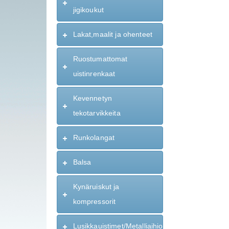
jigikoukut
Lakat,maalit ja ohenteet
Ruostumattomat
uistinrenkaat
Kevennetyn
tekotarvikkeita
Runkolangat
Balsa
Kynäruiskut ja
kompressorit
Lusikkauistimet/Metalliaihiot