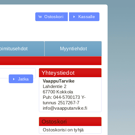
Ostoskori
Kassalle
oimitusehdot
Myyntiehdot
Yhteystiedot
Jatka
VaappuTarvike
Lahdentie 2
67700 Kokkola
Puh: 044-5700173 Y-
tunnus 2517267-7
info@vaapputarvike.fi
Ostoskori
Ostoskorisi on tyhjä