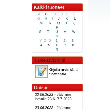
Kaikki tuotteet
A
B
C
D
E
F
G
H
I
J
K
L
M
N
O
P
Q
R
S
T
U
V
W
X
Y
Z
0
1
2
3
4
5
6
7
8
9
Tuotearvioinnit
Kirjoita arvio tästä
tuotteesta!
Uutisia
20.06.2023 -
Jäämme
lomalle 23.6.-7.7.2023
23.06.2022 -
Jäämme