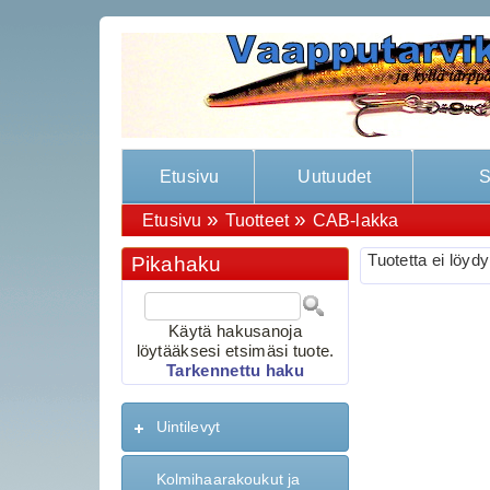
Etusivu
Uutuudet
S
»
»
Etusivu
Tuotteet
CAB-lakka
Tuotetta ei löydy
Pikahaku
Käytä hakusanoja
löytääksesi etsimäsi tuote.
Tarkennettu haku
Uintilevyt
Kolmihaarakoukut ja