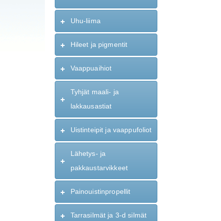
Uhu-liima
Hileet ja pigmentit
Vaappuaihiot
Tyhjät maali- ja
lakkausastiat
Uistinteipit ja vaappufoliot
Lähetys- ja
pakkaustarvikkeet
Painouistinpropellit
Tarrasilmät ja 3-d silmät