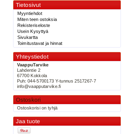
Tietosivut
2.90€
Myyntiehdot
vaappufolio,Käärme...
Miten teen ostoksia
Rekisteriseloste
Usein Kysyttyä
Sivukartta
Toimitustavat ja hinnat
BKK 6062-1X Black Nickel
Kolmihaarakoukku N.2
Yhteystiedot
VaappuTarvike
Lahdentie 2
67700 Kokkola
Puh: 044-5700173 Y-tunnus 2517267-7
info@vaapputarvike.fi
Ostoskori
Ostoskorisi on tyhjä
3.90€
BKK 6062-1X Black Ni...
Jaa tuote