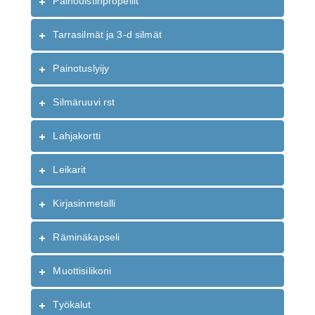
Painouistinpropellit
Tarrasilmät ja 3-d silmät
Painotuslyijy
Silmäruuvi rst
Lahjakortti
Leikarit
Kirjasinmetalli
Räminäkapseli
Muottisilikoni
Työkalut