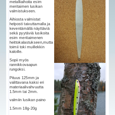
metalliaihoita esim
meritaimen lusikan
valmistukseen.
Aihiosta valmistat
helposti taivuttamalla ja
keventämällä näyttäviä
sekä pyytäviä lusikoita
esim meritaimenen
heittokalastukseen,mutta
toimii toki muillekkin
kaloille.
Sopii myös
rannikkovaapun
rungoksi.
Pituus 125mm ja
valittavana kaksi eri
materiaalivahvuutta
1.5mm tai 2mm.
valmiin lusikan paino
1.5mm 18g-20g