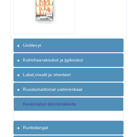
Uintilevyt
Kolmihaarakoukut ja jigikoukut
Lakat,maalit ja ohenteet
Ruostumattomat uistinrenkaat
Kevennetyn tekotarvikkeita
Runkolangat