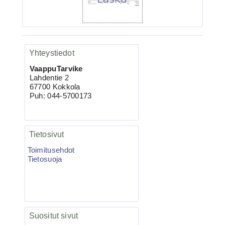
VMC-7557 TI KAPTAIN 3X
Kolmihaarakoukku N.4 10kpl
Yhteystiedot
VaappuTarvike
Lahdentie 2
67700 Kokkola
Puh: 044-5700173
Tietosivut
4.95€
Toimitusehdot
VMC-7557 TI Kolmihaa...
Tietosuoja
Salmo Hornet 5F vaappu blanco 5kpl
Suositut sivut