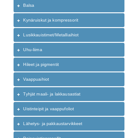
Balsa
Kynäruiskut ja kompressorit
Lusikkauistimet/Metalliaihiot
Uhu-liima
Hileet ja pigmentit
Vaappuaihiot
Tyhjät maali- ja lakkausastiat
Uistinteipit ja vaappufoliot
Lähetys- ja pakkaustarvikkeet