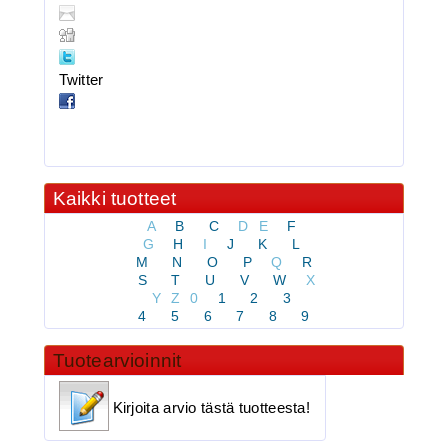
BKK 6062-1X Black Nickel
Kolmihaarakoukku N.8
Twitter
Kaikki tuotteet
A
B
C
D
E
F
G
H
I
J
K
L
M
N
O
P
Q
R
3.90€
S
T
U
V
W
X
BKK 6062-1X Black Ni...
Y
Z
0
1
2
3
4
5
6
7
8
9
Tuotearvioinnit
BKK 6062-1X Black Nickel
Kirjoita arvio tästä tuotteesta!
Kolmihaarakoukku N.4