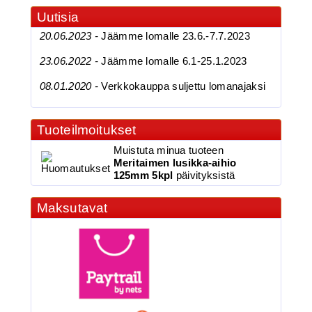
Uutisia
20.06.2023 -
Jäämme lomalle 23.6.-7.7.2023
23.06.2022 -
Jäämme lomalle 6.1-25.1.2023
08.01.2020 -
Verkkokauppa suljettu lomanajaksi
3.90€
Tuoteilmoitukset
BKK 6062-1X Black Ni...
Muistuta minua tuoteen
Meritaimen lusikka-aihio
125mm 5kpl
päivityksistä
BKK 6062-1X Black Nickel
Maksutavat
Kolmihaarakoukku N.6