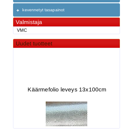
kevennetyt tasapainot
Valmistaja
VMC
Uudet tuotteet
Käärmefolio leveys 13x100cm