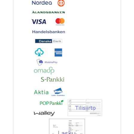
3.90€
BKK 6062-1X Black Ni...
Ruostumaton suora runkolanka
pehm. hehkutettu 0.8mm 35cm/30
4.90€
Ruostumaton suora ru...