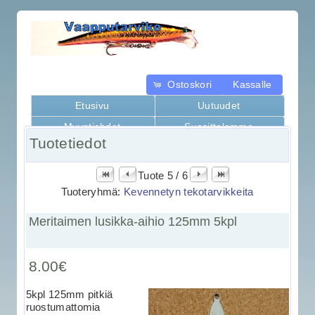
Ostoskori
Kassalle
Etusivu
Uutuudet
Myyntiehdot
Suosittelemme
Tuotetiedot
Kaikki tuotteet
Tuote 5 / 6
Tuoteryhmä:
Kevennetyn tekotarvikkeita
Meritaimen lusikka-aihio 125mm 5kpl
8.00€
5kpl 125mm pitkiä
ruostumattomia