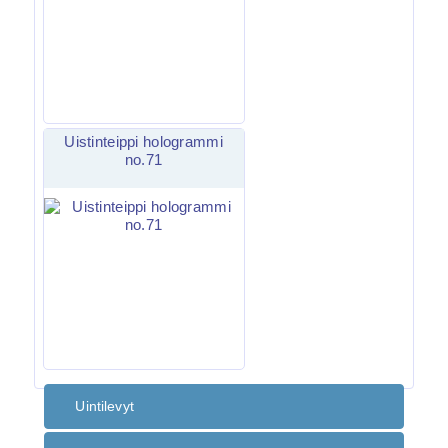
Uistinteippi hologrammi
no.71
Uintilevyt