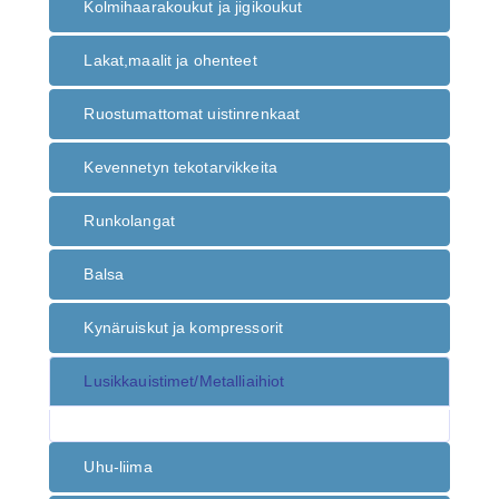
Kolmihaarakoukut ja jigikoukut
Lakat,maalit ja ohenteet
Ruostumattomat uistinrenkaat
Kevennetyn tekotarvikkeita
Runkolangat
Balsa
Kynäruiskut ja kompressorit
Lusikkauistimet/Metalliaihiot
Uhu-liima