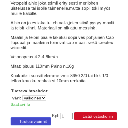
Vetopelti aihio joka toimii erityisesti merilohen
uistelussa tai isolle taimenelle,mutta sopii toki myös
muille kaloille.
Aihio on jo esilakattu tehtaalla,joten siinä pysyy maalit
ja teipit kiinni. Materiaali on niklattu messinki.
Maalin ja teipin päälle lakaksi sopii vesipohjainen Cab
Topcoat ja maaleina toimivat cab maalit sekä createx
wiccedit.
Vetonopeus 4.2-4.8km/h
Mitat: pituus 119mm Paino n.16g
Koukuiksi suosittelemme vmc 8650 2/0 tai bkk 1/0
teflon koukku renkaiksi 10mm renkaita.
Tuotevaihtoehdot:
väri:
Saatavilla
Kpl:
Lisää ostoskoriin
Tuotearvioinnit