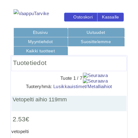
Ostoskori
Kassalle
Etusivu
Uutuudet
Myyntiehdot
Suosittelemme
Kaikki tuotteet
Tuotetiedot
Tuote 1 / 7
Tuoteryhmä:
Lusikkauistimet/Metalliaihiot
Vetopelti aihio 119mm
2.53€
vetopelti