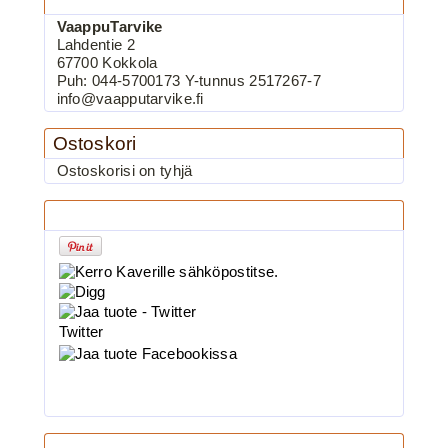
VaappuTarvike
Lahdentie 2
67700 Kokkola
Puh: 044-5700173 Y-tunnus 2517267-7
BKK 6062-1X Black Nickel
info@vaapputarvike.fi
Kolmihaarakoukku N.8
Ostoskori
Ostoskorisi on tyhjä
3.90€
Jaa tuote
BKK 6062-1X Black Ni...
BKK 6062-1X Black Nickel
Twitter
Kolmihaarakoukku N.4
3.90€