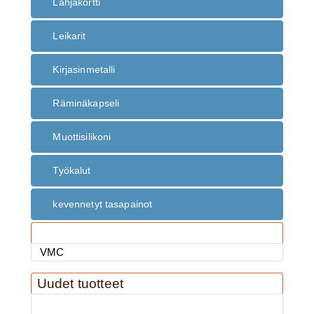
Lahjakortti
Leikarit
Kirjasinmetalli
Räminäkapseli
Muottisilikoni
Työkalut
kevennetyt tasapainot
Valmistaja
VMC
Uudet tuotteet