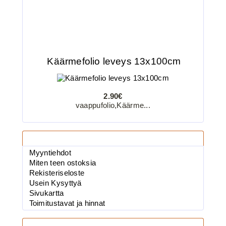
Käärmefolio leveys 13x100cm
2.90€
vaappufolio,Käärme...
Tietosivut
BKK 6062-1X Black Nickel
Myyntiehdot
Miten teen ostoksia
Kolmihaarakoukku N.2
Rekisteriseloste
Usein Kysyttyä
Sivukartta
Toimitustavat ja hinnat
3.90€
BKK 6062-1X Black Ni...
Yhteystiedot