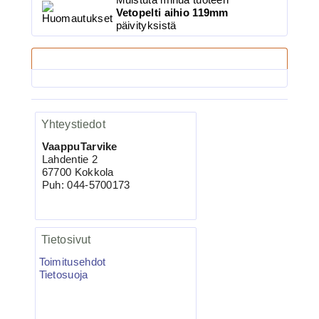
Vetopelti aihio 119mm
päivityksistä
Maksutavat
4.90€
Ruostumaton suora ru...
Yhteystiedot
VaappuTarvike
Lahdentie 2
VMC-7557 TI KAPTAIN 3X
67700 Kokkola
Kolmihaarakoukku N.4 10kpl
Puh: 044-5700173
Tietosivut
Toimitusehdot
Tietosuoja