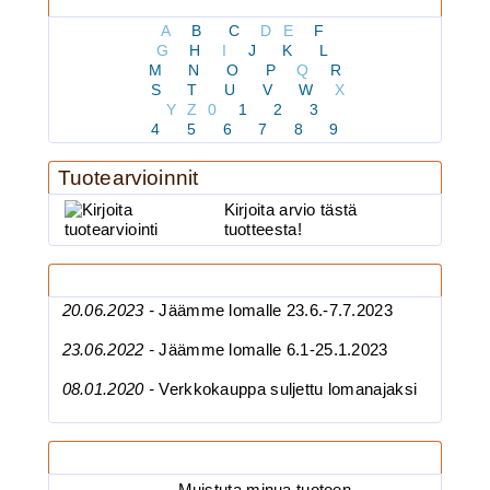
Kaikki tuotteet
BKK 6062-1X Black Ni...
A
B
C
D
E
F
G
H
I
J
K
L
M
N
O
P
Q
R
S
T
U
V
W
X
Y
Z
0
1
2
3
BKK 6062-1X Black Nickel
4
5
6
7
8
9
Kolmihaarakoukku N.6
Tuotearvioinnit
Kirjoita arvio tästä
tuotteesta!
3.90€
BKK 6062-1X Black Ni...
Uutisia
20.06.2023 -
Jäämme lomalle 23.6.-7.7.2023
23.06.2022 -
Jäämme lomalle 6.1-25.1.2023
Ruostumaton suora runkolanka
08.01.2020 -
Verkkokauppa suljettu lomanajaksi
pehm. hehkutettu 0.8mm 35cm/30
Tuoteilmoitukset
Muistuta minua tuoteen