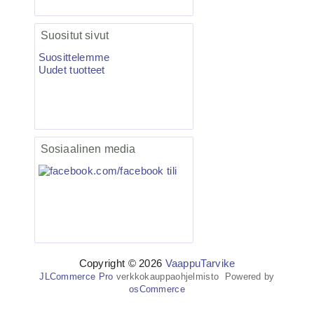
4.95€
VMC-7557 TI Kolmihaa...
Suositut sivut
Suosittelemme
Uudet tuotteet
Salmo Hornet 5F vaappu blanco 5kpl
27.50€
Sosiaalinen media
Nyt on ottivaapun te...
BKK Spear-21 UVO Treble Fl.
Orange 6kpl
Copyright © 2026
VaappuTarvike
JLCommerce Pro
verkkokauppaohjelmisto Powered by
6.50€
osCommerce
BKK Spear-21 UVO Tre...