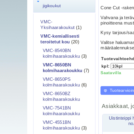
jigikoukut
Cone Cut -rakenn
Vahvana ja terävä
VMC-
pinoitteena must
Yksihaarakoukut
(1)
Kysy tarjous/sa
VMC-kemiallisesti
teroitetut kou
(20)
Valitse haluamas
määräalennukse
VMC-8540BN
kolmihaarakoukku
(3)
Tuotevaihtoehd
VMC-8650BN
kpl:
kolmihaarakoukku
(7)
Saatavilla
VMC-8650PS
kolmihaarakoukku
(6)
Tuotearvioin
VMC-8650BZ
kolmihaarakoukku
Asiakkaat, j
VMC-7541BN
kolmihaarakoukku
Uistinteippi
VMC-4551BN
no
kolmihaarakoukku
(3)