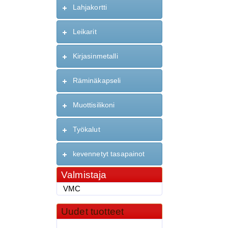
Lahjakortti
Leikarit
Kirjasinmetalli
Räminäkapseli
Muottisilikoni
Työkalut
kevennetyt tasapainot
Valmistaja
VMC
Uudet tuotteet