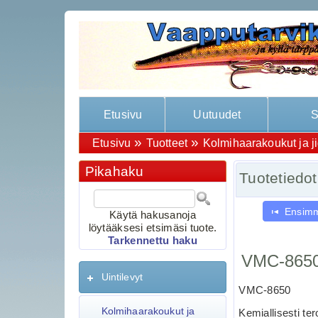
Etusivu
Uutuudet
S
»
»
Etusivu
Tuotteet
Kolmihaarakoukut ja j
Pikahaku
Tuotetiedot
Ensim
Käytä hakusanoja
löytääksesi etsimäsi tuote.
Tarkennettu haku
VMC-8650B
Uintilevyt
VMC-8650
Kolmihaarakoukut ja
Kemiallisesti te