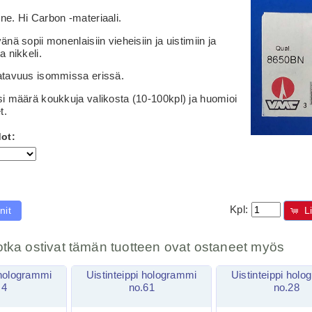
e. Hi Carbon -materiaali.
nä sopii monenlaisiin vieheisiin ja uistimiin ja
a nikkeli.
atavuus isommissa erissä.
i määrä koukkuja valikosta (10-100kpl) ja huomioi
t.
ot:
Kpl:
nit
L
otka ostivat tämän tuotteen ovat ostaneet myös
 hologrammi
Uistinteippi hologrammi
Uistinteippi hol
.4
no.61
no.28