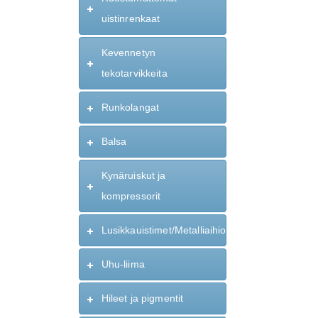
uistinrenkaat
Kevennetyn
tekotarvikkeita
Runkolangat
Balsa
Kynäruiskut ja
kompressorit
Lusikkauistimet/Metalliaihiot
Uhu-liima
Hileet ja pigmentit