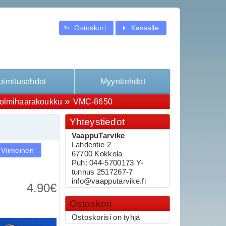
Ostoskori
Kassalle
oimitusehdot
Myyntiehdot
»
lmihaarakoukku
VMC-8650
Yhteystiedot
VaappuTarvike
Lahdentie 2
Viimeinen
67700 Kokkola
Puh: 044-5700173 Y-
tunnus 2517267-7
info@vaapputarvike.fi
4.90€
Ostoskori
Ostoskorisi on tyhjä