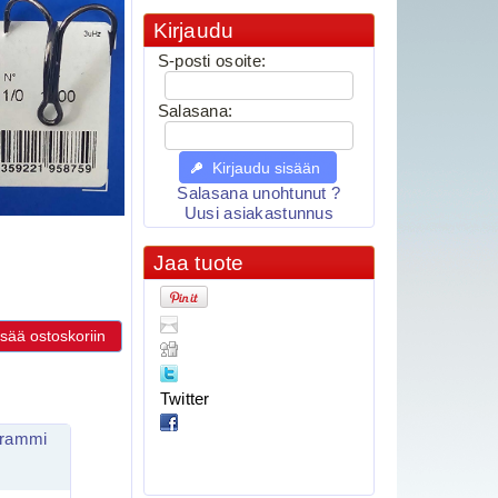
Kirjaudu
S-posti osoite:
Salasana:
Kirjaudu sisään
Salasana unohtunut ?
Uusi asiakastunnus
Jaa tuote
isää ostoskoriin
Twitter
ogrammi