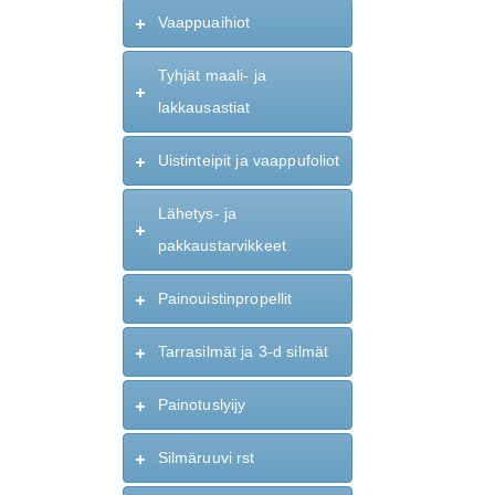
Vaappuaihiot
Tyhjät maali- ja
lakkausastiat
Uistinteipit ja vaappufoliot
Lähetys- ja
pakkaustarvikkeet
Painouistinpropellit
Tarrasilmät ja 3-d silmät
Painotuslyijy
Silmäruuvi rst