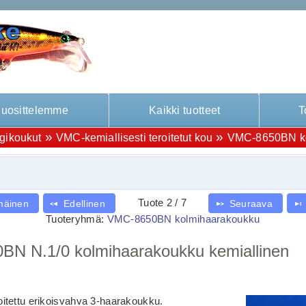
uosittelemme
Kaikki tuotteet
T
»
»
igikoukut
VMC-kemiallisesti teroitetut kou
VMC-8650BN ko
Tuote 2 / 7
mäinen
Edellinen
Seuraava
Tuoteryhmä:
VMC-8650BN kolmihaarakoukku
N N.1/0 kolmihaarakoukku kemiallinen
roitettu erikoisvahva 3-haarakoukku.