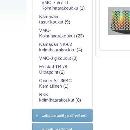
VMC-7557 TI
Kolmihaarakoukku
(1)
Kamasan
tasurikoukut
(9)
VMC-
Kolmihaarakoukut
(23)
Kamasan NK-62
kolmihaarakoukku
(4)
VMC-Jigikoukut
(9)
Mustad TR 78
Ultrapoint
(2)
Owner ST 36BC
Kemiallinen
(1)
BKK
kolmihaarakoukut
(8)
Lakat,maalit ja ohenteet
Ruostumattomat