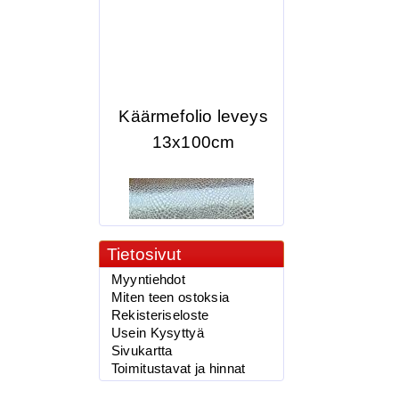
Käärmefolio leveys
13x100cm
Tietosivut
Myyntiehdot
Miten teen ostoksia
2.90€
Rekisteriseloste
vaappufolio,Käärme...
Usein Kysyttyä
Sivukartta
Toimitustavat ja hinnat