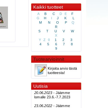
Kaikki tuotteet
A
B
C
D
E
F
G
H
I
J
K
L
M
N
O
P
Q
R
S
T
U
V
W
X
Y
Z
0
1
2
3
4
5
6
7
8
9
Tuotearvioinnit
Kirjoita arvio tästä
tuotteesta!
Uutisia
20.06.2023 -
Jäämme
lomalle 23.6.-7.7.2023
23.06.2022 -
Jäämme