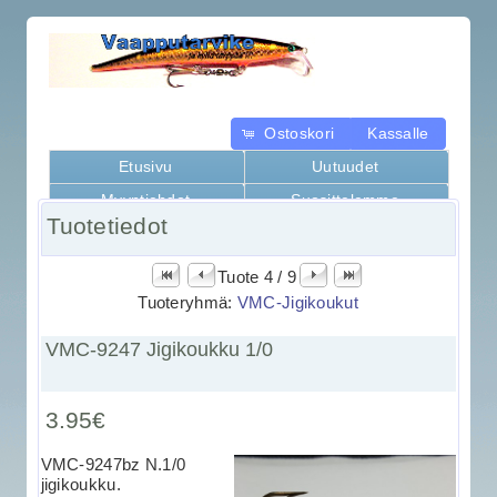
Ostoskori
Kassalle
Etusivu
Uutuudet
Myyntiehdot
Suosittelemme
Tuotetiedot
Kaikki tuotteet
Tuote 4 / 9
Tuoteryhmä:
VMC-Jigikoukut
VMC-9247 Jigikoukku 1/0
3.95€
VMC-9247bz N.1/0
jigikoukku.