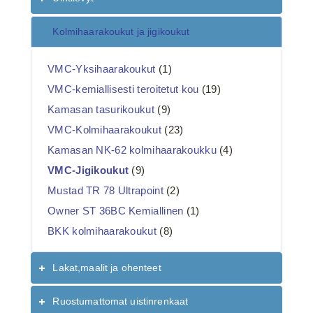
Kolmihaarakoukut ja jigikoukut
VMC-Yksihaarakoukut
(1)
VMC-kemiallisesti teroitetut kou
(19)
Kamasan tasurikoukut
(9)
VMC-Kolmihaarakoukut
(23)
Kamasan NK-62 kolmihaarakoukku
(4)
VMC-Jigikoukut
(9)
Mustad TR 78 Ultrapoint
(2)
Owner ST 36BC Kemiallinen
(1)
BKK kolmihaarakoukut
(8)
Lakat,maalit ja ohenteet
Ruostumattomat uistinrenkaat