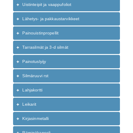
Uistinteipit ja vaappufoliot
Lähetys- ja pakkaustarvikkeet
Painouistinpropellit
Tarrasilmät ja 3-d silmät
Painotuslyijy
Silmäruuvi rst
Lahjakortti
Leikarit
Kirjasinmetalli
Räminäkapseli