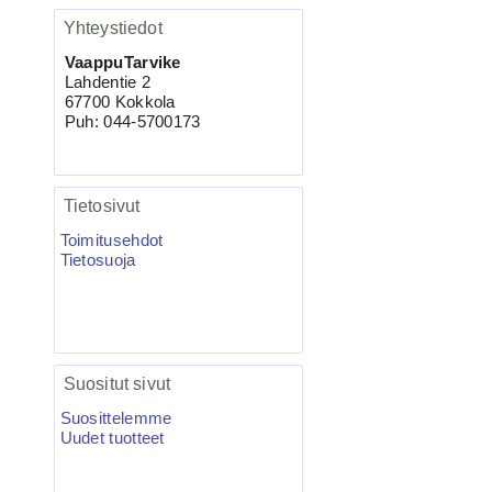
Yhteystiedot
4.90€
VaappuTarvike
Ruostumaton suora ru...
Lahdentie 2
67700 Kokkola
Puh: 044-5700173
VMC-7557 TI KAPTAIN 3X
Tietosivut
Kolmihaarakoukku N.4 10kpl
Toimitusehdot
Tietosuoja
4.95€
VMC-7557 TI Kolmihaa...
Suositut sivut
Suosittelemme
Uudet tuotteet
Salmo Hornet 5F vaappu blanco 5kpl