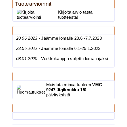
Tuotearvioinnit
BKK 6062-1X Black Nickel
Kirjoita arvio tästä
tuotteesta!
Kolmihaarakoukku N.6
Uutisia
20.06.2023 -
Jäämme lomalle 23.6.-7.7.2023
23.06.2022 -
Jäämme lomalle 6.1-25.1.2023
08.01.2020 -
Verkkokauppa suljettu lomanajaksi
Tuoteilmoitukset
3.90€
BKK 6062-1X Black Ni...
Muistuta minua tuoteen
VMC-
9247 Jigikoukku 1/0
päivityksistä
Maksutavat
Ruostumaton suora runkolanka
pehm. hehkutettu 0.8mm 35cm/30