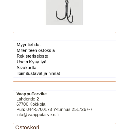
Tietosivut
3.90€
Myyntiehdot
BKK 6062-1X Black Ni...
Miten teen ostoksia
Rekisteriseloste
Usein Kysyttyä
Sivukartta
BKK 6062-1X Black Nickel
Toimitustavat ja hinnat
Kolmihaarakoukku N.8
Yhteystiedot
VaappuTarvike
Lahdentie 2
67700 Kokkola
Puh: 044-5700173 Y-tunnus 2517267-7
info@vaapputarvike.fi
Ostoskori