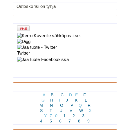
Ostoskorisi on tyhjä
3.90€
BKK 6062-1X Black Ni...
Jaa tuote
BKK 6062-1X Black Nickel
Kolmihaarakoukku N.4
Twitter
Kaikki tuotteet
A
B
C
D
E
F
G
H
I
J
K
L
M
N
O
P
Q
R
3.90€
S
T
U
V
W
X
BKK 6062-1X Black Ni...
Y
Z
0
1
2
3
4
5
6
7
8
9