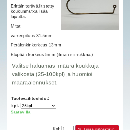
Erittäin terävä,litistetty
koukunmutka lisää
lujuutta.
Mitat:
varrenpituus 31.5mm
Perälenkinkorkeus 13mm
Etupään korkeus 5mm (ilman silmukkaa.)
Valitse haluamasi määrä koukkuja
valikosta (25-100kpl) ja huomioi
määräalennukset.
Tuotevaihtoehdot:
kpl:
Saatavilla
Kpl:
Lisää ostoskoriin