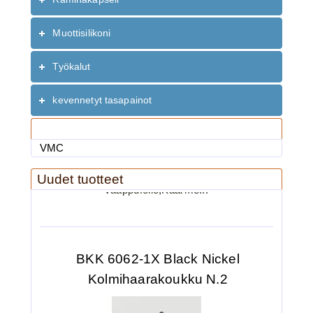
Käärmefolio leveys 13x100cm
Muottisilikoni
Työkalut
kevennetyt tasapainot
Valmistaja
VMC
2.90€
Uudet tuotteet
vaappufolio,Käärme...
BKK 6062-1X Black Nickel
Kolmihaarakoukku N.2