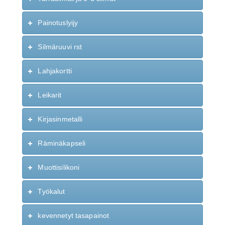
Painotuslyijy
Silmäruuvi rst
Lahjakortti
Leikarit
Kirjasinmetalli
Räminäkapseli
Muottisilikoni
Työkalut
kevennetyt tasapainot