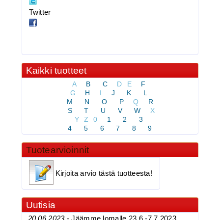
Kolmihaarakoukku N.8
Twitter
Kaikki tuotteet
A
B
C
D
E
F
G
H
I
J
K
L
M
N
O
P
Q
R
3.90€
S
T
U
V
W
X
BKK 6062-1X Black Ni...
Y
Z
0
1
2
3
4
5
6
7
8
9
Tuotearvioinnit
BKK 6062-1X Black Nickel
Kirjoita arvio tästä tuotteesta!
Kolmihaarakoukku N.4
Uutisia
20.06.2023 -
Jäämme lomalle 23.6.-7.7.2023