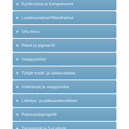
Kynäruiskut ja kompressorit
Lusikkauistimet/Metalliaihiot
Uhu-liima
Hileet ja pigmentit
Vaappuaihiot
Tyhjät maali- ja lakkausastiat
Uistinteipit ja vaappufoliot
Lähetys- ja pakkaustarvikkeet
Painouistinpropellit
Tarrasilmät ja 3-d silmät