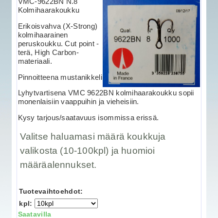
VMC-9622BN N.8
Kolmihaarakoukku
Erikoisvahva (X-Strong)
kolmihaarainen
peruskoukku. Cut point -
terä, High Carbon-
materiaali.
Pinnoitteena mustanikkeli
Lyhytvartisena VMC 9622BN kolmihaarakoukku sopii
monenlaisiin vaappuihin ja vieheisiin.
Kysy tarjous/saatavuus isommissa erissä.
Valitse haluamasi määrä koukkuja
valikosta (10-100kpl) ja huomioi
määräalennukset.
Tuotevaihtoehdot:
kpl:
Saatavilla