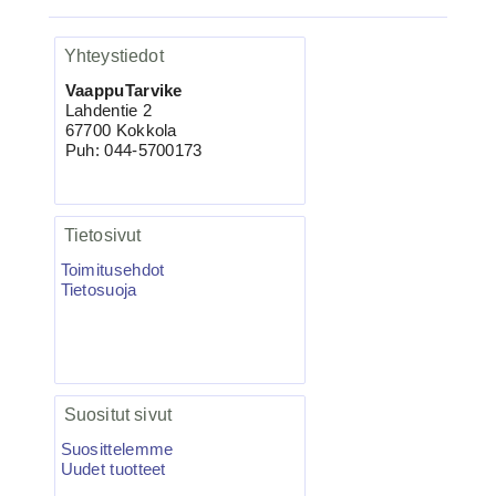
VMC-7557 TI KAPTAIN 3X
Kolmihaarakoukku N.4 10kpl
Yhteystiedot
VaappuTarvike
Lahdentie 2
67700 Kokkola
Puh: 044-5700173
Tietosivut
Toimitusehdot
4.95€
Tietosuoja
VMC-7557 TI Kolmihaa...
Salmo Hornet 5F vaappu blanco 5kpl
Suositut sivut
Suosittelemme
Uudet tuotteet