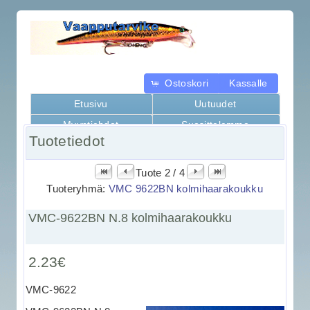
Ostoskori
Kassalle
Etusivu
Uutuudet
Myyntiehdot
Suosittelemme
Tuotetiedot
Kaikki tuotteet
Tuote 2 / 4
Tuoteryhmä:
VMC 9622BN kolmihaarakoukku
VMC-9622BN N.8 kolmihaarakoukku
2.23€
VMC-9622