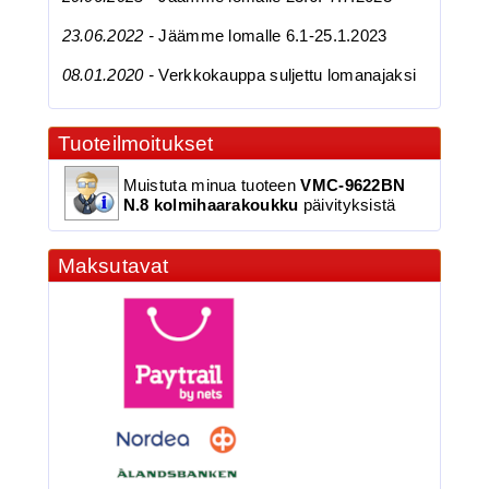
23.06.2022 -
Jäämme lomalle 6.1-25.1.2023
08.01.2020 -
Verkkokauppa suljettu lomanajaksi
3.90€
Tuoteilmoitukset
BKK 6062-1X Black Ni...
Muistuta minua tuoteen
VMC-9622BN
N.8 kolmihaarakoukku
päivityksistä
BKK 6062-1X Black Nickel
Maksutavat
Kolmihaarakoukku N.6