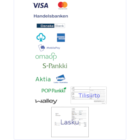
3.90€
BKK 6062-1X Black Ni...
Ruostumaton suora runkolanka
pehm. hehkutettu 0.8mm 35cm/30
4.90€
Ruostumaton suora ru...