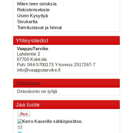
vaappufolio,Käärme...
Miten teen ostoksia
Rekisteriseloste
Usein Kysyttyä
Sivukartta
Toimitustavat ja hinnat
BKK 6062-1X Black Nickel
Kolmihaarakoukku N.2
Yhteystiedot
VaappuTarvike
Lahdentie 2
67700 Kokkola
Puh: 044-5700173 Y-tunnus 2517267-7
info@vaapputarvike.fi
Ostoskori
Ostoskorisi on tyhjä
3.90€
BKK 6062-1X Black Ni...
Jaa tuote
BKK 6062-1X Black Nickel