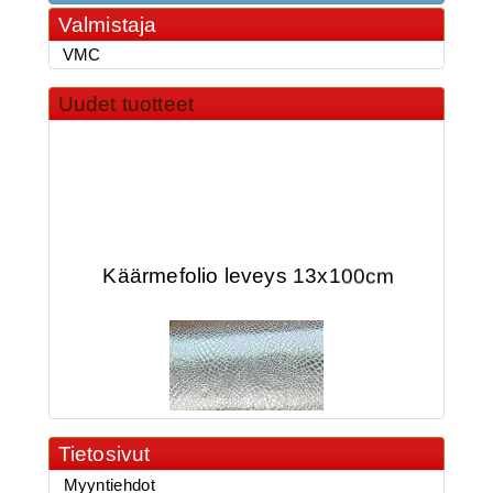
Valmistaja
VMC
Uudet tuotteet
Käärmefolio leveys 13x100cm
Tietosivut
2.90€
Myyntiehdot