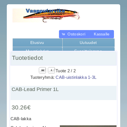
Ostoskori
Kassalle
Etusivu
Uutuudet
Myyntiehdot
Suosittelemme
Tuotetiedot
Kaikki tuotteet
Tuote 2 / 2
Tuoteryhmä:
CAB-uistinlakka 1-3L
CAB-Lead Primer 1L
30.26€
CAB-lakka