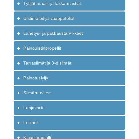
Tyhjät maali- ja lakkausastiat
Uistinteipit ja vaappufoliot
Lähetys- ja pakkaustarvikkeet
Painouistinpropellit
Tarrasilmät ja 3-d silmät
Painotuslyijy
Silmäruuvi rst
Lahjakortti
Leikarit
Kirjasinmetalli