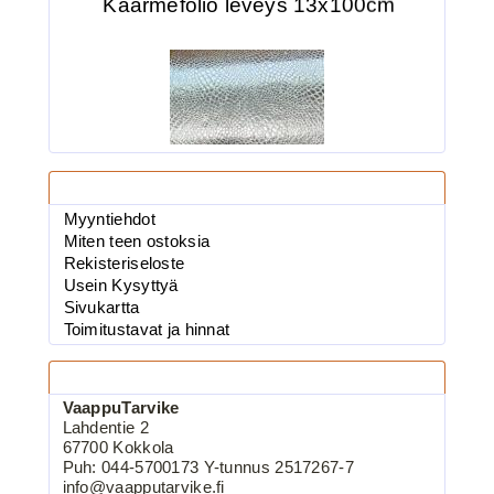
Tietosivut
2.90€
Myyntiehdot
vaappufolio,Käärme...
Miten teen ostoksia
Rekisteriseloste
Usein Kysyttyä
Sivukartta
Toimitustavat ja hinnat
BKK 6062-1X Black Nickel
Kolmihaarakoukku N.2
Yhteystiedot
VaappuTarvike
Lahdentie 2
67700 Kokkola
Puh: 044-5700173 Y-tunnus 2517267-7
info@vaapputarvike.fi