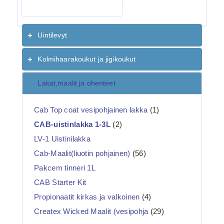
Uintilevyt
Kolmihaarakoukut ja jigikoukut
Lakat,maalit ja ohenteet
Cab Top coat vesipohjainen lakka
(1)
CAB-uistinlakka 1-3L
(2)
LV-1 Uistinilakka
Cab-Maalit(liuotin pohjainen)
(56)
Pakcem tinneri 1L
CAB Starter Kit
Propionaatit kirkas ja valkoinen
(4)
Createx Wicked Maalit (vesipohja
(29)