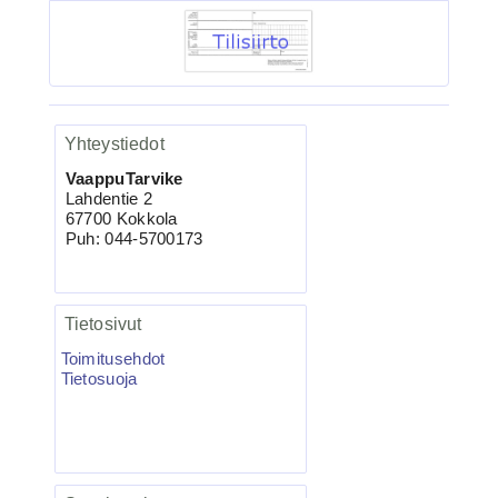
Kolmihaarakoukku N.6
Yhteystiedot
VaappuTarvike
Lahdentie 2
67700 Kokkola
3.90€
Puh: 044-5700173
BKK 6062-1X Black Ni...
Tietosivut
Toimitusehdot
Ruostumaton suora runkolanka
Tietosuoja
pehm. hehkutettu 0.8mm 35cm/30