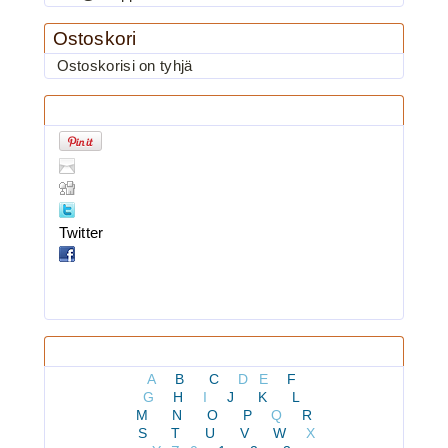
Ostoskori
Ostoskorisi on tyhjä
3.90€
BKK 6062-1X Black Ni...
Jaa tuote
BKK 6062-1X Black Nickel
Kolmihaarakoukku N.8
Twitter
Kaikki tuotteet
A
B
C
D
E
F
G
H
I
J
K
L
M
N
O
P
Q
R
3.90€
S
T
U
V
W
X
BKK 6062-1X Black Ni...