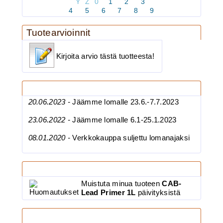
Y
Z
0
1
2
3
4
5
6
7
8
9
Tuotearvioinnit
BKK 6062-1X Black Nickel
Kirjoita arvio tästä tuotteesta!
Kolmihaarakoukku N.4
Uutisia
20.06.2023 -
Jäämme lomalle 23.6.-7.7.2023
23.06.2022 -
Jäämme lomalle 6.1-25.1.2023
08.01.2020 -
Verkkokauppa suljettu lomanajaksi
3.90€
BKK 6062-1X Black Ni...
Tuoteilmoitukset
Muistuta minua tuoteen
CAB-
Lead Primer 1L
päivityksistä
Maksutavat
BKK 6062-1X Black Nickel