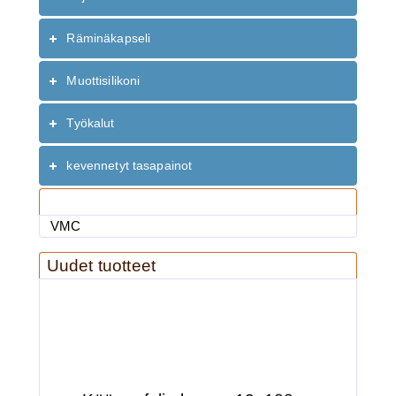
Räminäkapseli
Muottisilikoni
Työkalut
kevennetyt tasapainot
Valmistaja
VMC
Uudet tuotteet
Käärmefolio leveys 13x100cm