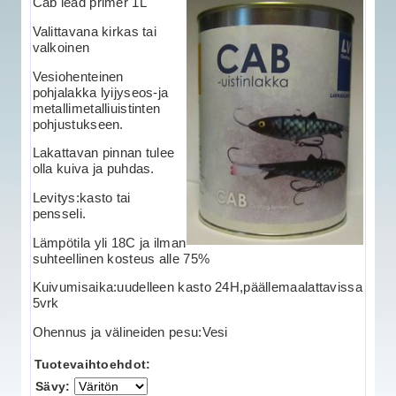
Cab lead primer 1L
Valittavana kirkas tai
valkoinen
Vesiohenteinen
pohjalakka lyijyseos-ja
metallimetalliuistinten
pohjustukseen.
Lakattavan pinnan tulee
olla kuiva ja puhdas.
Levitys:kasto tai
pensseli.
Lämpötila yli 18C ja ilman
suhteellinen kosteus alle 75%
Kuivumisaika:uudelleen kasto 24H,päällemaalattavissa
5vrk
Ohennus ja välineiden pesu:Vesi
Tuotevaihtoehdot:
Sävy: