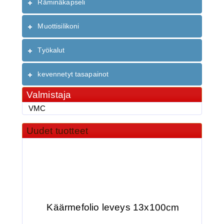
Räminäkapseli
Muottisilikoni
Työkalut
kevennetyt tasapainot
Valmistaja
VMC
Uudet tuotteet
Käärmefolio leveys 13x100cm