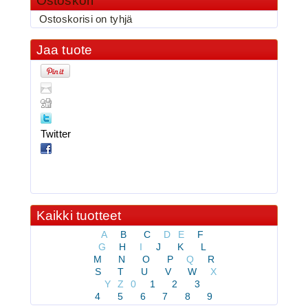
Ostoskori
Ostoskorisi on tyhjä
3.90€
BKK 6062-1X Black Ni...
Jaa tuote
BKK 6062-1X Black Nickel
Kolmihaarakoukku N.8
Twitter
Kaikki tuotteet
A
B
C
D
E
F
G
H
I
J
K
L
M
N
O
P
Q
R
3.90€
S
T
U
V
W
X
BKK 6062-1X Black Ni...
Y
Z
0
1
2
3
4
5
6
7
8
9