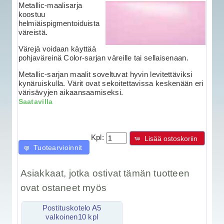
Metallic-maalisarja
koostuu
helmiäispigmentoiduista
väreistä.
Värejä voidaan käyttää
pohjaväreinä Color-sarjan väreille tai sellaisenaan.
Metallic-sarjan maalit soveltuvat hyvin levitettäviksi
kynäruiskulla. Värit ovat sekoitettavissa keskenään eri
värisävyjen aikaansaamiseksi.
Saatavilla
Kpl:
Lisää ostoskoriin
Tuotearvioinnit
Asiakkaat, jotka ostivat tämän tuotteen
ovat ostaneet myös
Postituskotelo A5
valkoinen10 kpl