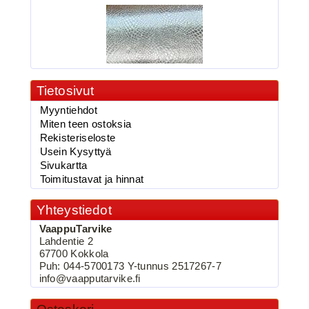
Tietosivut
2.90€
Myyntiehdot
vaappufolio,Käärme...
Miten teen ostoksia
Rekisteriseloste
Usein Kysyttyä
Sivukartta
Toimitustavat ja hinnat
BKK 6062-1X Black Nickel
Kolmihaarakoukku N.2
Yhteystiedot
VaappuTarvike
Lahdentie 2
67700 Kokkola
Puh: 044-5700173 Y-tunnus 2517267-7
info@vaapputarvike.fi