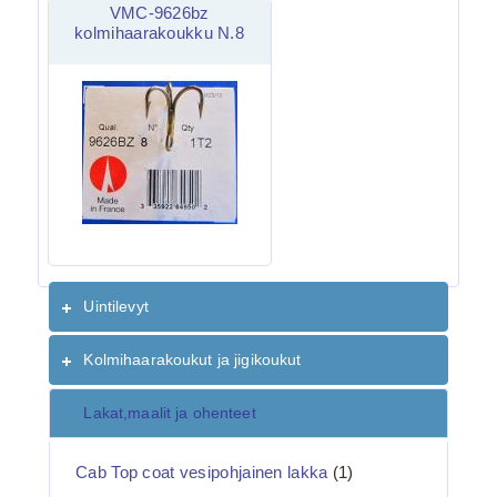
VMC-9626bz
kolmihaarakoukku N.8
Uintilevyt
Kolmihaarakoukut ja jigikoukut
Lakat,maalit ja ohenteet
Cab Top coat vesipohjainen lakka
(1)