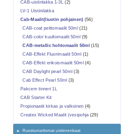
CAB-uistinlakka 1-3L
(2)
LV-1 Uistinilakka
Cab-Maalit(liuotin pohjainen)
(56)
CAB-coat peittomaalit 50ml
(21)
CAB-color kuultomaalit 50ml
(9)
CAB-metallic hohtomaalit 50ml
(15)
CAB-Effekt Fluorimaalit 50ml
(1)
CAB-Effekt erikoismaalit 50ml
(4)
CAB Daylight pearl 50ml
(3)
Cab Effect Pearl 50ml
(3)
Pakcem tinneri 1L
CAB Starter Kit
Propionaatit kirkas ja valkoinen
(4)
Createx Wicked Maalit (vesipohja
(29)
Ruostumattomat uistinrenkaat