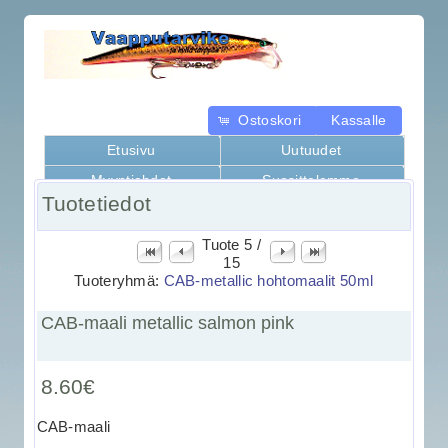
Ostoskori
Kassalle
Etusivu
Uutuudet
Myyntiehdot
Suosittelemme
Tuotetiedot
Kaikki tuotteet
Tuote 5 /
15
Tuoteryhmä:
CAB-metallic hohtomaalit 50ml
CAB-maali metallic salmon pink
8.60€
CAB-maali