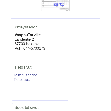
Yhteystiedot
VaappuTarvike
Lahdentie 2
3.90€
67700 Kokkola
BKK 6062-1X Black Ni...
Puh: 044-5700173
Tietosivut
Ruostumaton suora runkolanka
Toimitusehdot
pehm. hehkutettu 0.8mm 35cm/30
Tietosuoja
Suositut sivut