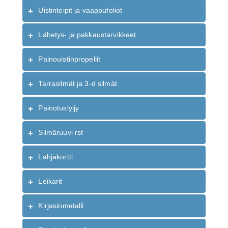
Uistinteipit ja vaappufoliot
Lähetys- ja pakkaustarvikkeet
Painouistinpropellit
Tarrasilmät ja 3-d silmät
Painotuslyijy
Silmäruuvi rst
Lahjakortti
Leikarit
Kirjasinmetalli