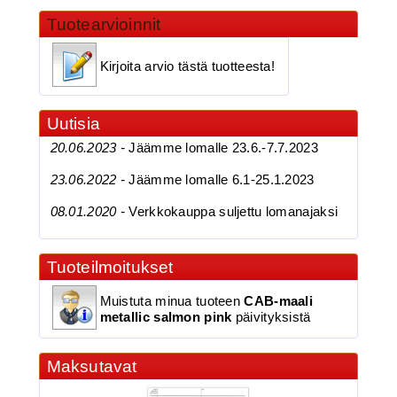
Tuotearvioinnit
BKK 6062-1X Black Nickel
Kirjoita arvio tästä tuotteesta!
Kolmihaarakoukku N.4
Uutisia
20.06.2023 -
Jäämme lomalle 23.6.-7.7.2023
23.06.2022 -
Jäämme lomalle 6.1-25.1.2023
08.01.2020 -
Verkkokauppa suljettu lomanajaksi
3.90€
Tuoteilmoitukset
BKK 6062-1X Black Ni...
Muistuta minua tuoteen
CAB-maali
metallic salmon pink
päivityksistä
BKK 6062-1X Black Nickel
Maksutavat
Kolmihaarakoukku N.6